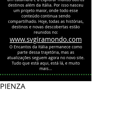
destinos além da Itália.
Por isso nasceu
um projeto maior, onde todo esse
conteúdo continua sendo
compartilhado.
Hoje, todas as histórias,
destinos e novas descobertas estão
reunidos no:
www.svgiramondo.com
O Encantos da Itália permanece como
parte dessa trajetória, mas as
atualizações seguem agora no novo site.
Tudo que está aqui, está lá, e muito
mais...
PIENZA