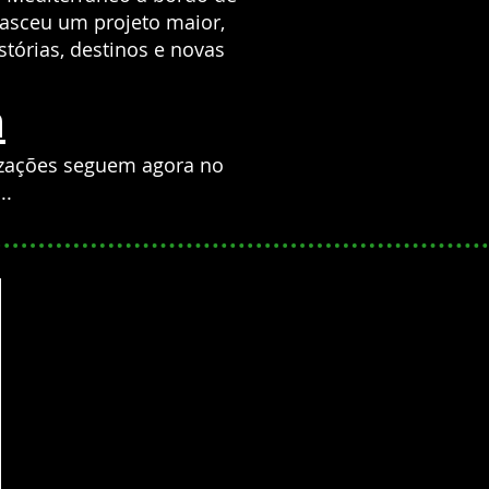
nasceu um projeto maior,
stórias, destinos e novas
m
lizações seguem agora no
..