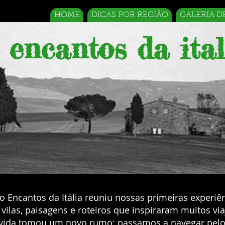
HOME
DICAS POR REGIÃO
GALERIA D
encantos da ital
o Encantos da Itália reuniu nossas primeiras experiê
 vilas, paisagens e roteiros que inspiraram muitos vi
 vida tomou um novo rumo: passamos a navegar pelo