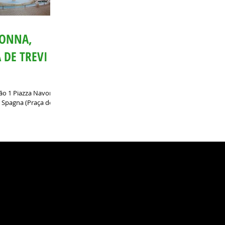
VONNA,
DE TREVI E
ião 1 Piazza Navona
i Spagna (Praça de