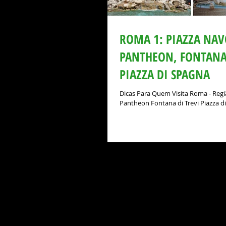
ROMA 1: PIAZZA NA
PANTHEON, FONTANA 
PIAZZA DI SPAGNA
Dicas Para Quem Visita Roma - Reg
Pantheon Fontana di Trevi Piazza d
Espanha) Piazza Navona (Praça...